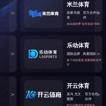
8.04.04
93