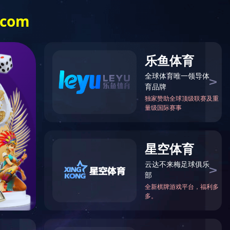
设为星空online(中国)
加入收藏
资源
联系我们
友情链接