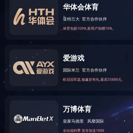
清理设备
粮情监控
钢架平台类